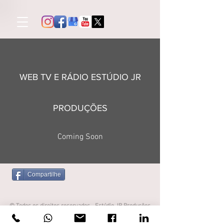
WEB TV E RÁDIO ESTÚDIO JR
PRODUÇÕES
Coming Soon
Compartilhe
© Todos os direitos reservados - Estúdio JR Produções
contato@estudiojrproducoes.com.br
(19) 3828-5570
/
(19) 9-8175-6206
(TIM)